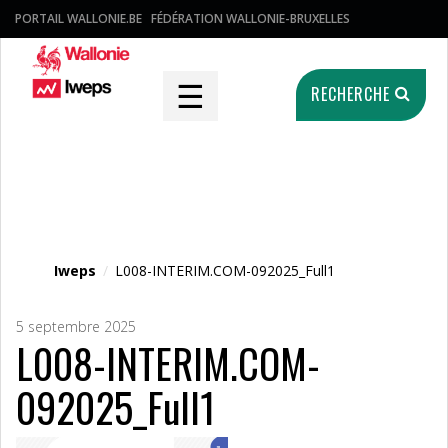
PORTAIL WALLONIE.BE
FÉDÉRATION WALLONIE-BRUXELLES
☰
RECHERCHE
Fichier média
Iweps
/
L008-INTERIM.COM-092025_Full1
5 septembre 2025
L008-INTERIM.COM-
092025_Full1