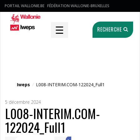
PORTAIL WALLONIE.BE
FÉDÉRATION WALLONIE-BRUXELLES
☰
RECHERCHE
Fichier média
Iweps
/
L008-INTERIM.COM-122024_Full1
5 décembre 2024
L008-INTERIM.COM-
122024_Full1