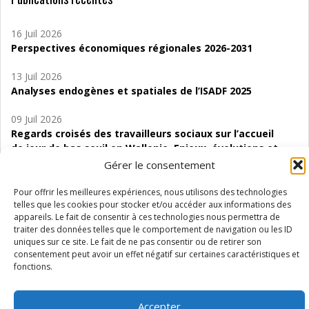
16 Juil 2026
Perspectives économiques régionales 2026-2031
13 Juil 2026
Analyses endogènes et spatiales de l’ISADF 2025
09 Juil 2026
Regards croisés des travailleurs sociaux sur l’accueil
de jour de bas seuil en Wallonie. Enjeux, évolutions et
perspectives
Gérer le consentement
06 Juil 2026
Pour offrir les meilleures expériences, nous utilisons des technologies
Étude d’évaluabilité des Structures
telles que les cookies pour stocker et/ou accéder aux informations des
appareils. Le fait de consentir à ces technologies nous permettra de
d’accompagnement à l’autocréation d’emploi (SAACE)
traiter des données telles que le comportement de navigation ou les ID
uniques sur ce site. Le fait de ne pas consentir ou de retirer son
01 Juil 2026
consentement peut avoir un effet négatif sur certaines caractéristiques et
Pénurie du personnel infirmier :quels indicateurs
fonctions.
d’offre de soins pour comprendre la situation en
Wallonie ?
Accepter