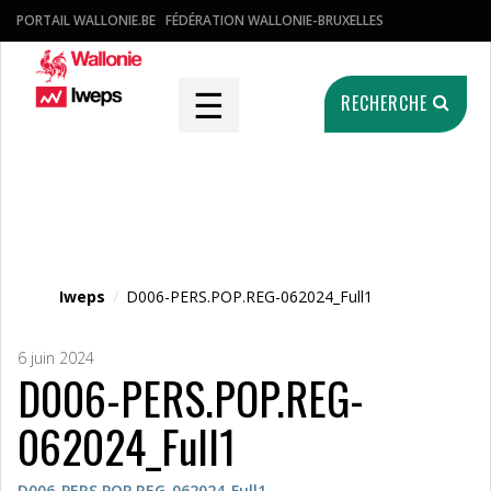
PORTAIL WALLONIE.BE
FÉDÉRATION WALLONIE-BRUXELLES
☰
RECHERCHE
Fichier média
Iweps
/
D006-PERS.POP.REG-062024_Full1
6 juin 2024
D006-PERS.POP.REG-
062024_Full1
D006-PERS.POP.REG-062024_Full1