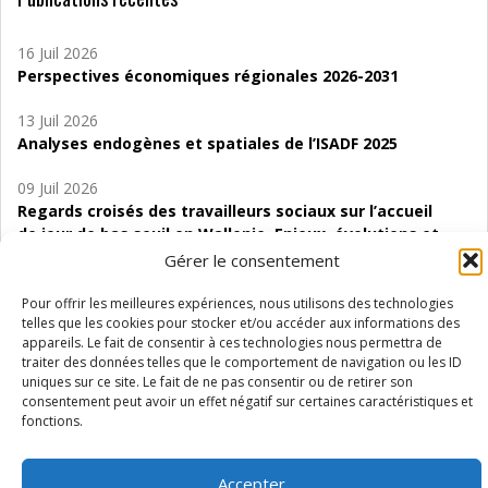
16 Juil 2026
Perspectives économiques régionales 2026-2031
13 Juil 2026
Analyses endogènes et spatiales de l’ISADF 2025
09 Juil 2026
Regards croisés des travailleurs sociaux sur l’accueil
de jour de bas seuil en Wallonie. Enjeux, évolutions et
perspectives
Gérer le consentement
06 Juil 2026
Pour offrir les meilleures expériences, nous utilisons des technologies
Étude d’évaluabilité des Structures
telles que les cookies pour stocker et/ou accéder aux informations des
appareils. Le fait de consentir à ces technologies nous permettra de
d’accompagnement à l’autocréation d’emploi (SAACE)
traiter des données telles que le comportement de navigation ou les ID
uniques sur ce site. Le fait de ne pas consentir ou de retirer son
01 Juil 2026
consentement peut avoir un effet négatif sur certaines caractéristiques et
Pénurie du personnel infirmier :quels indicateurs
fonctions.
d’offre de soins pour comprendre la situation en
Wallonie ?
Accepter