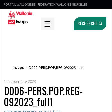
PORTAIL WALLONIE.BE
FÉDÉRATION WALLONIE-BRUXELLES
☰
RECHERCHE
Fichier média
Iweps
/
D006-PERS.POP.REG-092023_full1
14 septembre 2023
D006-PERS.POP.REG-
092023_full1
D006-PERS.POP.REG-092023_full1