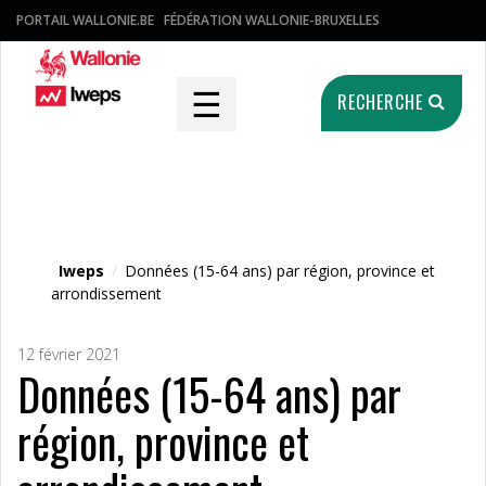
PORTAIL WALLONIE.BE
FÉDÉRATION WALLONIE-BRUXELLES
☰
RECHERCHE
Fichier média
Iweps
/
Données (15-64 ans) par région, province et
arrondissement
12 février 2021
Données (15-64 ans) par
région, province et