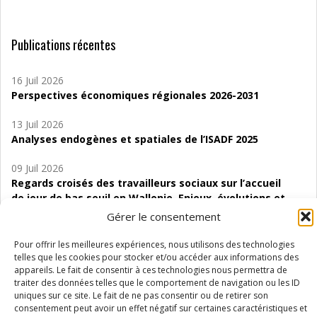
Publications récentes
16 Juil 2026
Perspectives économiques régionales 2026-2031
13 Juil 2026
Analyses endogènes et spatiales de l’ISADF 2025
09 Juil 2026
Regards croisés des travailleurs sociaux sur l’accueil
de jour de bas seuil en Wallonie. Enjeux, évolutions et
perspectives
Gérer le consentement
06 Juil 2026
Pour offrir les meilleures expériences, nous utilisons des technologies
Étude d’évaluabilité des Structures
telles que les cookies pour stocker et/ou accéder aux informations des
appareils. Le fait de consentir à ces technologies nous permettra de
d’accompagnement à l’autocréation d’emploi (SAACE)
traiter des données telles que le comportement de navigation ou les ID
uniques sur ce site. Le fait de ne pas consentir ou de retirer son
01 Juil 2026
consentement peut avoir un effet négatif sur certaines caractéristiques et
Pénurie du personnel infirmier :quels indicateurs