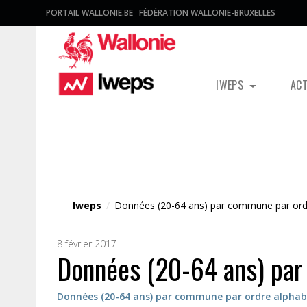
PORTAIL WALLONIE.BE
FÉDÉRATION WALLONIE-BRUXELLES
IWEPS
AC
Fichier média
Iweps
/
Données (20-64 ans) par commune par ord
8 février 2017
Données (20-64 ans) par
Données (20-64 ans) par commune par ordre alphab