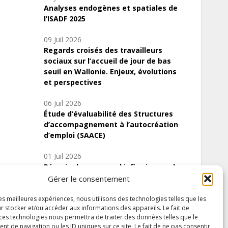
Analyses endogènes et spatiales de
l’ISADF 2025
09 Juil 2026
Regards croisés des travailleurs
sociaux sur l’accueil de jour de bas
seuil en Wallonie. Enjeux, évolutions
et perspectives
06 Juil 2026
Étude d’évaluabilité des Structures
d’accompagnement à l’autocréation
d’emploi (SAACE)
01 Juil 2026
Pénurie du personnel infirmier :quels
indicateurs d’offre de soins pour
Gérer le consentement
comprendre la situation en Wallonie ?
les meilleures expériences, nous utilisons des technologies telles que les
r stocker et/ou accéder aux informations des appareils. Le fait de
 ces technologies nous permettra de traiter des données telles que le
 de navigation ou les ID uniques sur ce site. Le fait de ne pas consentir