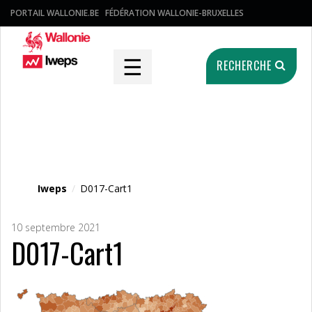
PORTAIL WALLONIE.BE
FÉDÉRATION WALLONIE-BRUXELLES
☰
RECHERCHE
Fichier média
Iweps
/
D017-Cart1
10 septembre 2021
D017-Cart1