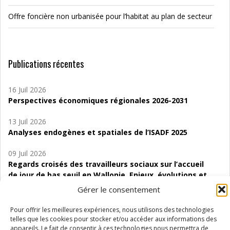
Offre foncière non urbanisée pour l’habitat au plan de secteur
Publications récentes
16 Juil 2026
Perspectives économiques régionales 2026-2031
13 Juil 2026
Analyses endogènes et spatiales de l’ISADF 2025
09 Juil 2026
Regards croisés des travailleurs sociaux sur l’accueil
de jour de bas seuil en Wallonie. Enjeux, évolutions et
perspectives
Gérer le consentement
06 Juil 2026
Pour offrir les meilleures expériences, nous utilisons des technologies
Étude d’évaluabilité des Structures
telles que les cookies pour stocker et/ou accéder aux informations des
d’accompagnement à l’autocréation d’emploi (SAACE)
appareils. Le fait de consentir à ces technologies nous permettra de