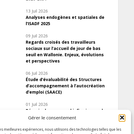
13 Juil 2026
Analyses endogènes et spatiales de
l’ISADF 2025
09 Juil 2026
Regards croisés des travailleurs
sociaux sur l’accueil de jour de bas
seuil en Wallonie. Enjeux, évolutions
et perspectives
06 Juil 2026
Étude d’évaluabilité des Structures
d’accompagnement à l’autocréation
d’emploi (SAACE)
01 Juil 2026
Pénurie du personnel infirmier :quels
indicateurs d’offre de soins pour
Gérer le consentement
comprendre la situation en Wallonie ?
les meilleures expériences, nous utilisons des technologies telles que les