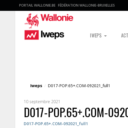
PORTAIL WALLONIE.BE
FÉDÉRATION WALLONIE-BRUXELLES
IWEPS
AC
Fichier média
Iweps
/
D017-POP.65+.COM-092021_full1
10 septembre 2021
D017-POP.65+.COM-0920
D017-POP.65+.COM-092021_full1