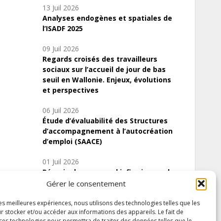
13 Juil 2026
Analyses endogènes et spatiales de
l’ISADF 2025
09 Juil 2026
Regards croisés des travailleurs
sociaux sur l’accueil de jour de bas
seuil en Wallonie. Enjeux, évolutions
et perspectives
06 Juil 2026
Étude d’évaluabilité des Structures
d’accompagnement à l’autocréation
d’emploi (SAACE)
01 Juil 2026
Pénurie du personnel infirmier :quels
indicateurs d’offre de soins pour
Gérer le consentement
comprendre la situation en Wallonie ?
les meilleures expériences, nous utilisons des technologies telles que les
r stocker et/ou accéder aux informations des appareils. Le fait de
 ces technologies nous permettra de traiter des données telles que le