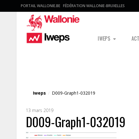
PORTAIL WALLONIE.BE
FÉDÉRATION WALLONIE-BRUXELLES
IWEPS
AC
Fichier média
Iweps
/
D009-Graph1-032019
13 mars 2019
D009-Graph1-032019