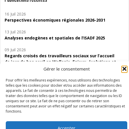
16 Juil 2026
Perspectives économiques régionales 2026-2031
13 Juil 2026
Analyses endogènes et spatiales de l’ISADF 2025
09 Juil 2026
Regards croisés des travailleurs sociaux sur l’accueil
de jour de bas seuil en Wallonie. Enjeux, évolutions et
perspectives
Gérer le consentement
06 Juil 2026
Pour offrir les meilleures expériences, nous utilisons des technologies
Étude d’évaluabilité des Structures
telles que les cookies pour stocker et/ou accéder aux informations des
appareils. Le fait de consentir à ces technologies nous permettra de
d’accompagnement à l’autocréation d’emploi (SAACE)
traiter des données telles que le comportement de navigation ou les ID
uniques sur ce site. Le fait de ne pas consentir ou de retirer son
01 Juil 2026
consentement peut avoir un effet négatif sur certaines caractéristiques et
Pénurie du personnel infirmier :quels indicateurs
fonctions.
d’offre de soins pour comprendre la situation en
Wallonie ?
Accepter