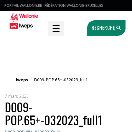
PORTAIL WALLONIE.BE
FÉDÉRATION WALLONIE-BRUXELLES
☰
RECHERCHE
Fichier média
Iweps
/
D009-POP.65+-032023_full1
7 mars 2023
D009-
POP.65+-032023_full1
D009-POP.65+-032023_full1