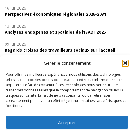
16 Juil 2026
Perspectives économiques régionales 2026-2031
13 Juil 2026
Analyses endogènes et spatiales de l’ISADF 2025
09 Juil 2026
Regards croisés des travailleurs sociaux sur l’accueil
de jour de bas seuil en Wallonie. Enjeux, évolutions et
perspectives
Gérer le consentement
06 Juil 2026
Pour offrir les meilleures expériences, nous utilisons des technologies
telles que les cookies pour stocker et/ou accéder aux informations des
Étude d’évaluabilité des Structures
appareils. Le fait de consentir à ces technologies nous permettra de
d’accompagnement à l’autocréation d’emploi (SAACE)
traiter des données telles que le comportement de navigation ou les ID
uniques sur ce site. Le fait de ne pas consentir ou de retirer son
01 Juil 2026
consentement peut avoir un effet négatif sur certaines caractéristiques et
Pénurie du personnel infirmier :quels indicateurs
fonctions.
d’offre de soins pour comprendre la situation en
Wallonie ?
Accepter