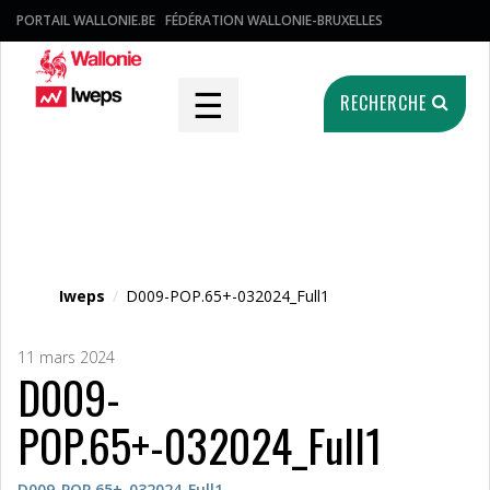
PORTAIL WALLONIE.BE
FÉDÉRATION WALLONIE-BRUXELLES
☰
RECHERCHE
Fichier média
Iweps
/
D009-POP.65+-032024_Full1
11 mars 2024
D009-
POP.65+-032024_Full1
D009-POP.65+-032024_Full1