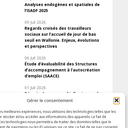
Analyses endogènes et spatiales de
l’ISADF 2025
09 Juil 2026
Regards croisés des travailleurs
sociaux sur l’accueil de jour de bas
seuil en Wallonie. Enjeux, évolutions
et perspectives
06 Juil 2026
Étude d’évaluabilité des Structures
d’accompagnement à l’autocréation
d’emploi (SAACE)
01 Juil 2026
Pénurie du personnel infirmier :quels
indicateurs d’offre de soins pour
Gérer le consentement
comprendre la situation en Wallonie ?
les meilleures expériences, nous utilisons des technologies telles que les
r stocker et/ou accéder aux informations des appareils. Le fait de
 ces technologies nous permettra de traiter des données telles que le
 de navigation ou les ID uniques sur ce site. Le fait de ne pas consentir