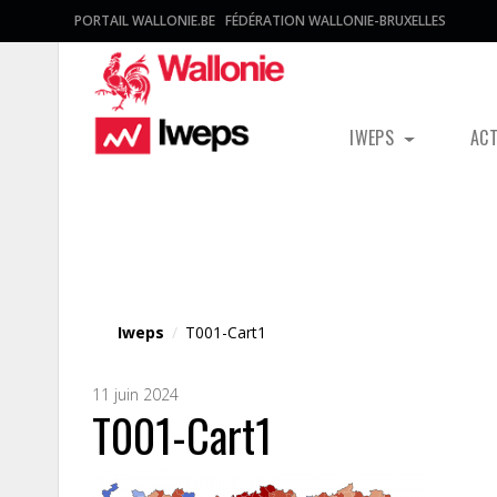
PORTAIL WALLONIE.BE
FÉDÉRATION WALLONIE-BRUXELLES
IWEPS
AC
Fichier média
Iweps
/
T001-Cart1
11 juin 2024
T001-Cart1