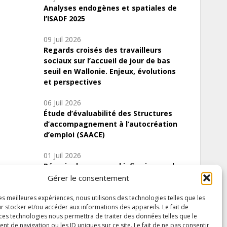
Analyses endogènes et spatiales de
l’ISADF 2025
09 Juil 2026
Regards croisés des travailleurs
sociaux sur l’accueil de jour de bas
seuil en Wallonie. Enjeux, évolutions
et perspectives
06 Juil 2026
Étude d’évaluabilité des Structures
d’accompagnement à l’autocréation
d’emploi (SAACE)
01 Juil 2026
Pénurie du personnel infirmier :quels
indicateurs d’offre de soins pour
Gérer le consentement
comprendre la situation en Wallonie ?
les meilleures expériences, nous utilisons des technologies telles que les
r stocker et/ou accéder aux informations des appareils. Le fait de
 ces technologies nous permettra de traiter des données telles que le
 de navigation ou les ID uniques sur ce site. Le fait de ne pas consentir