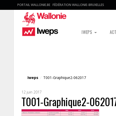
PORTAIL WALLONIE.BE
FÉDÉRATION WALLONIE-BRUXELLES
IWEPS
AC
Fichier média
Iweps
/
T001-Graphique2-062017
12 juin 2017
T001-Graphique2-06201