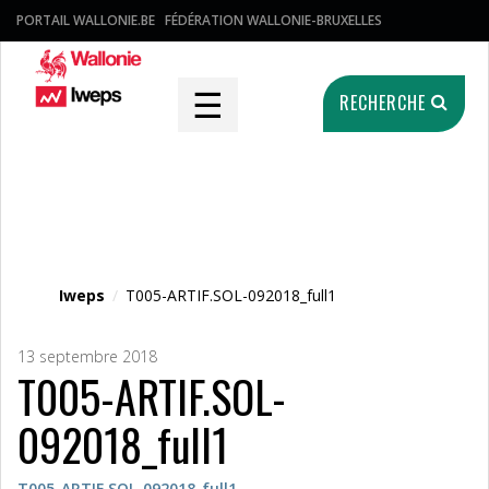
PORTAIL WALLONIE.BE
FÉDÉRATION WALLONIE-BRUXELLES
☰
RECHERCHE
Fichier média
Iweps
/
T005-ARTIF.SOL-092018_full1
13 septembre 2018
T005-ARTIF.SOL-
092018_full1
T005-ARTIF.SOL-092018_full1