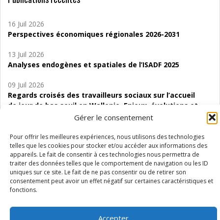
16 Juil 2026
Perspectives économiques régionales 2026-2031
13 Juil 2026
Analyses endogènes et spatiales de l’ISADF 2025
09 Juil 2026
Regards croisés des travailleurs sociaux sur l’accueil
de jour de bas seuil en Wallonie. Enjeux, évolutions et
perspectives
Gérer le consentement
06 Juil 2026
Pour offrir les meilleures expériences, nous utilisons des technologies
Étude d’évaluabilité des Structures
telles que les cookies pour stocker et/ou accéder aux informations des
appareils. Le fait de consentir à ces technologies nous permettra de
d’accompagnement à l’autocréation d’emploi (SAACE)
traiter des données telles que le comportement de navigation ou les ID
uniques sur ce site. Le fait de ne pas consentir ou de retirer son
01 Juil 2026
consentement peut avoir un effet négatif sur certaines caractéristiques et
Pénurie du personnel infirmier :quels indicateurs
fonctions.
d’offre de soins pour comprendre la situation en
Wallonie ?
Accepter