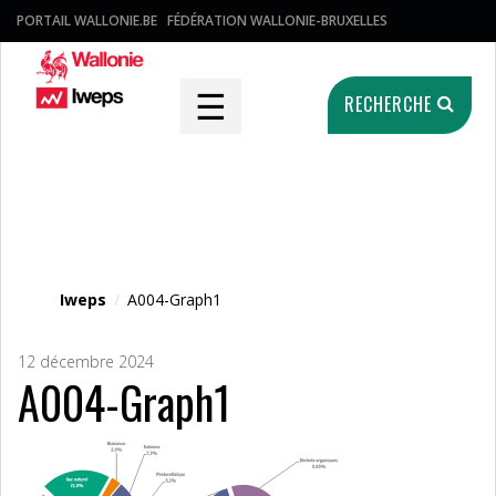
PORTAIL WALLONIE.BE
FÉDÉRATION WALLONIE-BRUXELLES
☰
RECHERCHE
Fichier média
Iweps
/
A004-Graph1
12 décembre 2024
A004-Graph1