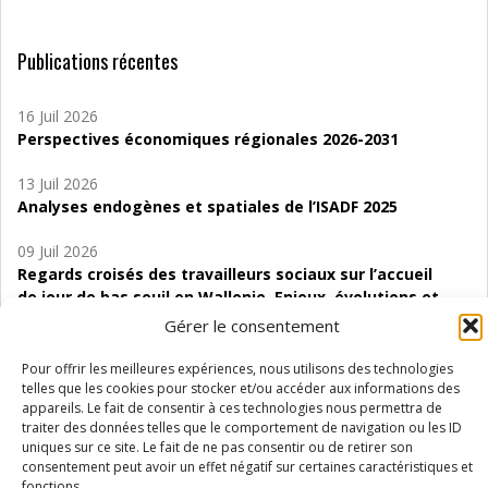
Publications récentes
16 Juil 2026
Perspectives économiques régionales 2026-2031
13 Juil 2026
Analyses endogènes et spatiales de l’ISADF 2025
09 Juil 2026
Regards croisés des travailleurs sociaux sur l’accueil
de jour de bas seuil en Wallonie. Enjeux, évolutions et
perspectives
Gérer le consentement
06 Juil 2026
Pour offrir les meilleures expériences, nous utilisons des technologies
Étude d’évaluabilité des Structures
telles que les cookies pour stocker et/ou accéder aux informations des
appareils. Le fait de consentir à ces technologies nous permettra de
d’accompagnement à l’autocréation d’emploi (SAACE)
traiter des données telles que le comportement de navigation ou les ID
uniques sur ce site. Le fait de ne pas consentir ou de retirer son
01 Juil 2026
consentement peut avoir un effet négatif sur certaines caractéristiques et
Pénurie du personnel infirmier :quels indicateurs
fonctions.