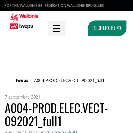
PORTAIL WALLONIE.BE
FÉDÉRATION WALLONIE-BRUXELLES
☰
RECHERCHE
Fichier média
Iweps
/
A004-PROD.ELEC.VECT-092021_full1
7 septembre 2021
A004-PROD.ELEC.VECT-
092021_full1
A004-PROD.ELEC.VECT-092021_full1