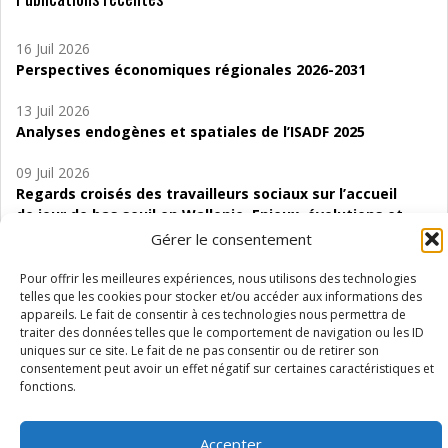
16 Juil 2026
Perspectives économiques régionales 2026-2031
13 Juil 2026
Analyses endogènes et spatiales de l’ISADF 2025
09 Juil 2026
Regards croisés des travailleurs sociaux sur l’accueil
de jour de bas seuil en Wallonie. Enjeux, évolutions et
perspectives
Gérer le consentement
06 Juil 2026
Pour offrir les meilleures expériences, nous utilisons des technologies
Étude d’évaluabilité des Structures
telles que les cookies pour stocker et/ou accéder aux informations des
appareils. Le fait de consentir à ces technologies nous permettra de
d’accompagnement à l’autocréation d’emploi (SAACE)
traiter des données telles que le comportement de navigation ou les ID
uniques sur ce site. Le fait de ne pas consentir ou de retirer son
01 Juil 2026
consentement peut avoir un effet négatif sur certaines caractéristiques et
Pénurie du personnel infirmier :quels indicateurs
fonctions.
d’offre de soins pour comprendre la situation en
Wallonie ?
Accepter