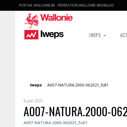
PORTAIL WALLONIE.BE
FÉDÉRATION WALLONIE-BRUXELLES
IWEPS
AC
Fichier média
Iweps
/
A007-NATURA.2000-062021_full1
6 juin 2021
A007-NATURA.2000-0620
A007-NATURA.2000-062021_full1