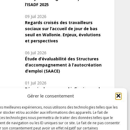
l’ISADF 2025
09 Juil 2026
Regards croisés des travailleurs
sociaux sur l’accueil de jour de bas
seuil en Wallonie. Enjeux, évolutions
et perspectives
06 Juil 2026
Étude d’évaluabilité des Structures
d’accompagnement à l’autocréation
d’emploi (SAACE)
01 Juil 2026
Pénurie du personnel infirmier :quels
indicateurs d’offre de soins pour
Gérer le consentement
comprendre la situation en Wallonie ?
les meilleures expériences, nous utilisons des technologies telles que les
r stocker et/ou accéder aux informations des appareils. Le fait de
 ces technologies nous permettra de traiter des données telles que le
 de navigation ou les ID uniques sur ce site. Le fait de ne pas consentir
Inscrivez-vous à notre newsletter
r son consentement peut avoir un effet négatif sur certaines