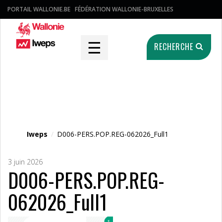
PORTAIL WALLONIE.BE
FÉDÉRATION WALLONIE-BRUXELLES
☰
RECHERCHE
Fichier média
Iweps
/
D006-PERS.POP.REG-062026_Full1
3 juin 2026
D006-PERS.POP.REG-
062026_Full1