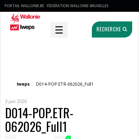
PORTAIL WALLONIE.BE
FÉDÉRATION WALLONIE-BRUXELLES
☰
RECHERCHE
Fichier média
Iweps
/
D014-POP.ETR-062026_Full1
3 juin 2026
D014-POP.ETR-
062026_Full1