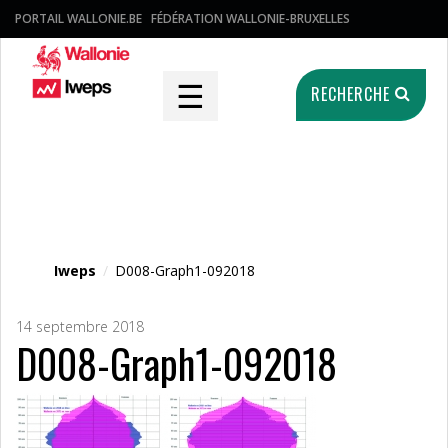
PORTAIL WALLONIE.BE
FÉDÉRATION WALLONIE-BRUXELLES
☰
RECHERCHE
Fichier média
Iweps
/
D008-Graph1-092018
14 septembre 2018
D008-Graph1-092018