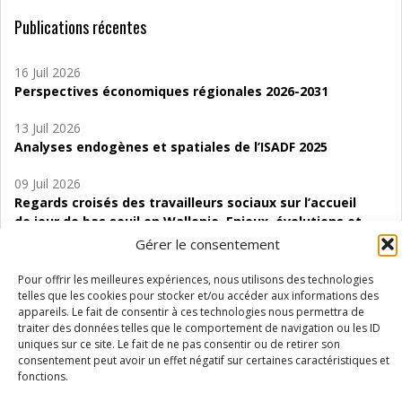
Publications récentes
16 Juil 2026
Perspectives économiques régionales 2026-2031
13 Juil 2026
Analyses endogènes et spatiales de l’ISADF 2025
09 Juil 2026
Regards croisés des travailleurs sociaux sur l’accueil
de jour de bas seuil en Wallonie. Enjeux, évolutions et
perspectives
Gérer le consentement
06 Juil 2026
Pour offrir les meilleures expériences, nous utilisons des technologies
Étude d’évaluabilité des Structures
telles que les cookies pour stocker et/ou accéder aux informations des
appareils. Le fait de consentir à ces technologies nous permettra de
d’accompagnement à l’autocréation d’emploi (SAACE)
traiter des données telles que le comportement de navigation ou les ID
uniques sur ce site. Le fait de ne pas consentir ou de retirer son
01 Juil 2026
consentement peut avoir un effet négatif sur certaines caractéristiques et
Pénurie du personnel infirmier :quels indicateurs
fonctions.
d’offre de soins pour comprendre la situation en