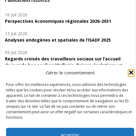
16 Juil 2026
Perspectives économiques régionales 2026-2031
13 Juil 2026
Analyses endogènes et spatiales de l’ISADF 2025
09 Juil 2026
Regards croisés des travailleurs sociaux sur l’accueil
de jour de bas seuil en Wallonie. Enjeux, évolutions et
perspectives
Gérer le consentement
06 Juil 2026
Pour offrir les meilleures expériences, nous utilisons des technologies
Étude d’évaluabilité des Structures
telles que les cookies pour stocker et/ou accéder aux informations des
appareils. Le fait de consentir à ces technologies nous permettra de
d’accompagnement à l’autocréation d’emploi (SAACE)
traiter des données telles que le comportement de navigation ou les ID
uniques sur ce site. Le fait de ne pas consentir ou de retirer son
01 Juil 2026
consentement peut avoir un effet négatif sur certaines caractéristiques et
Pénurie du personnel infirmier :quels indicateurs
fonctions.
d’offre de soins pour comprendre la situation en
Wallonie ?
Accepter