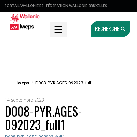
PORTAIL WALLONIE.BE
FÉDÉRATION WALLONIE-BRUXELLES
☰
RECHERCHE
Fichier média
Iweps
/
D008-PYR.AGES-092023_full1
14 septembre 2023
D008-PYR.AGES-
092023_full1
D008-PYR.AGES-092023_full1