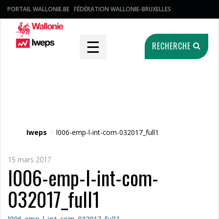
PORTAIL WALLONIE.BE
FÉDÉRATION WALLONIE-BRUXELLES
☰
RECHERCHE
Fichier média
Iweps
/
l006-emp-l-int-com-032017_full1
15 mars 2017
l006-emp-l-int-com-
032017_full1
l006-emp-l-int-com-032017_full1