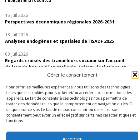
16 Juil 2026
Perspectives économiques régionales 2026-2031
13 Juil 2026
Analyses endogènes et spatiales de l’ISADF 2025
09 Juil 2026
Regards croisés des travailleurs sociaux sur l’accueil
de jour de bas seuil en Wallonie. Enjeux, évolutions et
perspectives
Gérer le consentement
06 Juil 2026
Pour offrir les meilleures expériences, nous utilisons des technologies
Étude d’évaluabilité des Structures
telles que les cookies pour stocker et/ou accéder aux informations des
appareils. Le fait de consentir à ces technologies nous permettra de
d’accompagnement à l’autocréation d’emploi (SAACE)
traiter des données telles que le comportement de navigation ou les ID
uniques sur ce site. Le fait de ne pas consentir ou de retirer son
01 Juil 2026
consentement peut avoir un effet négatif sur certaines caractéristiques et
Pénurie du personnel infirmier :quels indicateurs
fonctions.
d’offre de soins pour comprendre la situation en
Wallonie ?
Accepter