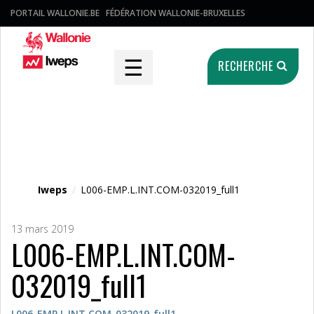
PORTAIL WALLONIE.BE
FÉDÉRATION WALLONIE-BRUXELLES
☰
RECHERCHE
Fichier média
Iweps
/
L006-EMP.L.INT.COM-032019_full1
13 mars 2019
L006-EMP.L.INT.COM-
032019_full1
L006-EMP.L.INT.COM-032019_full1