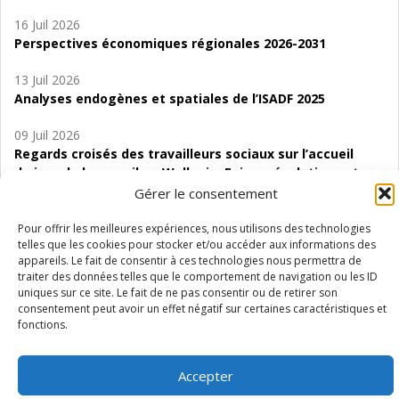
16 Juil 2026
Perspectives économiques régionales 2026-2031
13 Juil 2026
Analyses endogènes et spatiales de l’ISADF 2025
09 Juil 2026
Regards croisés des travailleurs sociaux sur l’accueil
de jour de bas seuil en Wallonie. Enjeux, évolutions et
perspectives
Gérer le consentement
06 Juil 2026
Pour offrir les meilleures expériences, nous utilisons des technologies
telles que les cookies pour stocker et/ou accéder aux informations des
Étude d’évaluabilité des Structures
appareils. Le fait de consentir à ces technologies nous permettra de
d’accompagnement à l’autocréation d’emploi (SAACE)
traiter des données telles que le comportement de navigation ou les ID
uniques sur ce site. Le fait de ne pas consentir ou de retirer son
01 Juil 2026
consentement peut avoir un effet négatif sur certaines caractéristiques et
Pénurie du personnel infirmier :quels indicateurs
fonctions.
d’offre de soins pour comprendre la situation en
Wallonie ?
Accepter