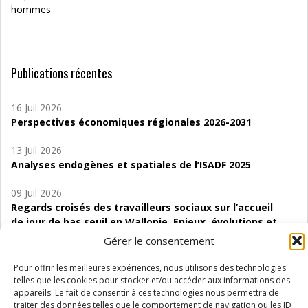
hommes
Publications récentes
16 Juil 2026
Perspectives économiques régionales 2026-2031
13 Juil 2026
Analyses endogènes et spatiales de l’ISADF 2025
09 Juil 2026
Regards croisés des travailleurs sociaux sur l’accueil
de jour de bas seuil en Wallonie. Enjeux, évolutions et
perspectives
Gérer le consentement
06 Juil 2026
Pour offrir les meilleures expériences, nous utilisons des technologies
Étude d’évaluabilité des Structures
telles que les cookies pour stocker et/ou accéder aux informations des
d’accompagnement à l’autocréation d’emploi (SAACE)
appareils. Le fait de consentir à ces technologies nous permettra de
traiter des données telles que le comportement de navigation ou les ID