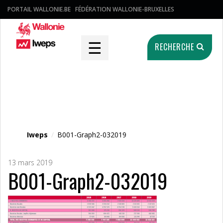
PORTAIL WALLONIE.BE
FÉDÉRATION WALLONIE-BRUXELLES
☰
RECHERCHE
Fichier média
Iweps
/
B001-Graph2-032019
13 mars 2019
B001-Graph2-032019