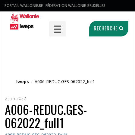
PORTAIL WALLONIE.BE
FÉDÉRATION WALLONIE-BRUXELLES
☰
RECHERCHE
Fichier média
Iweps
/
A006-REDUC.GES-062022_full1
2 juin 2022
A006-REDUC.GES-
062022_full1
A006-REDUC.GES-062022_full1