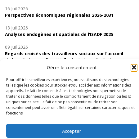
16 Juil 2026
Perspectives économiques régionales 2026-2031
13 Juil 2026
Analyses endogènes et spatiales de l’ISADF 2025
09 Juil 2026
Regards croisés des travailleurs sociaux sur l’accueil
de jour de bas seuil en Wallonie. Enjeux, évolutions et
perspectives
Gérer le consentement
06 Juil 2026
Pour offrir les meilleures expériences, nous utilisons des technologies
telles que les cookies pour stocker et/ou accéder aux informations des
Étude d’évaluabilité des Structures
appareils. Le fait de consentir à ces technologies nous permettra de
d’accompagnement à l’autocréation d’emploi (SAACE)
traiter des données telles que le comportement de navigation ou les ID
uniques sur ce site. Le fait de ne pas consentir ou de retirer son
01 Juil 2026
consentement peut avoir un effet négatif sur certaines caractéristiques et
Pénurie du personnel infirmier :quels indicateurs
fonctions.
d’offre de soins pour comprendre la situation en
Wallonie ?
Accepter