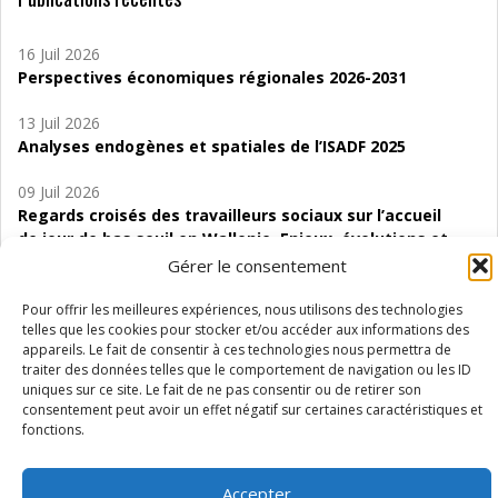
16 Juil 2026
Perspectives économiques régionales 2026-2031
13 Juil 2026
Analyses endogènes et spatiales de l’ISADF 2025
09 Juil 2026
Regards croisés des travailleurs sociaux sur l’accueil
de jour de bas seuil en Wallonie. Enjeux, évolutions et
perspectives
Gérer le consentement
06 Juil 2026
Pour offrir les meilleures expériences, nous utilisons des technologies
Étude d’évaluabilité des Structures
telles que les cookies pour stocker et/ou accéder aux informations des
appareils. Le fait de consentir à ces technologies nous permettra de
d’accompagnement à l’autocréation d’emploi (SAACE)
traiter des données telles que le comportement de navigation ou les ID
uniques sur ce site. Le fait de ne pas consentir ou de retirer son
01 Juil 2026
consentement peut avoir un effet négatif sur certaines caractéristiques et
Pénurie du personnel infirmier :quels indicateurs
fonctions.
d’offre de soins pour comprendre la situation en
Wallonie ?
Accepter