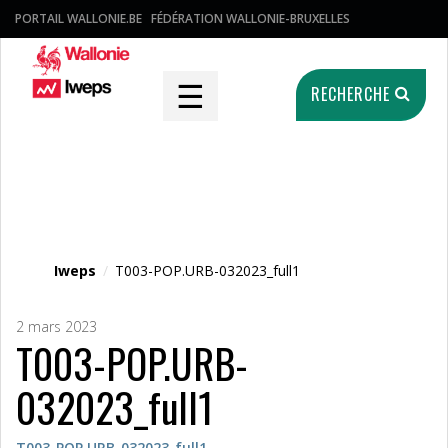
PORTAIL WALLONIE.BE
FÉDÉRATION WALLONIE-BRUXELLES
☰
RECHERCHE
Fichier média
Iweps
/
T003-POP.URB-032023_full1
2 mars 2023
T003-POP.URB-
032023_full1
T003-POP.URB-032023_full1