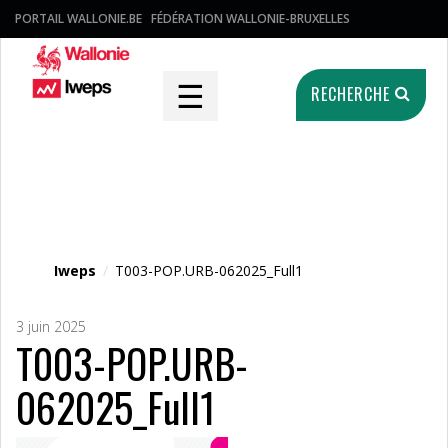
PORTAIL WALLONIE.BE
FÉDÉRATION WALLONIE-BRUXELLES
☰
RECHERCHE
Fichier média
Iweps
/
T003-POP.URB-062025_Full1
3 juin 2025
T003-POP.URB-
062025_Full1