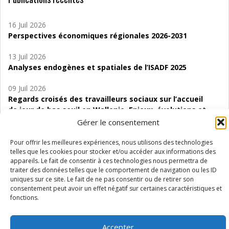
16 Juil 2026
Perspectives économiques régionales 2026-2031
13 Juil 2026
Analyses endogènes et spatiales de l’ISADF 2025
09 Juil 2026
Regards croisés des travailleurs sociaux sur l’accueil
de jour de bas seuil en Wallonie. Enjeux, évolutions et
perspectives
Gérer le consentement
06 Juil 2026
Pour offrir les meilleures expériences, nous utilisons des technologies
Étude d’évaluabilité des Structures
telles que les cookies pour stocker et/ou accéder aux informations des
appareils. Le fait de consentir à ces technologies nous permettra de
d’accompagnement à l’autocréation d’emploi (SAACE)
traiter des données telles que le comportement de navigation ou les ID
uniques sur ce site. Le fait de ne pas consentir ou de retirer son
01 Juil 2026
consentement peut avoir un effet négatif sur certaines caractéristiques et
Pénurie du personnel infirmier :quels indicateurs
fonctions.
d’offre de soins pour comprendre la situation en
Wallonie ?
Accepter