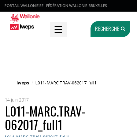
PORTAIL WALLONIE.BE
FÉDÉRATION WALLONIE-BRUXELLES
☰
RECHERCHE
Fichier média
Iweps
/
L011-MARC.TRAV-062017_full1
14 juin 2017
L011-MARC.TRAV-
062017_full1
L011-MARC.TRAV-062017_full1