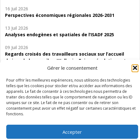
16 Juil 2026
Perspectives économiques régionales 2026-2031
13 Juil 2026
Analyses endogènes et spatiales de l’ISADF 2025
09 Juil 2026
Regards croisés des travailleurs sociaux sur l’accueil
de jour de bas seuil en Wallonie. Enjeux, évolutions et
perspectives
Gérer le consentement
06 Juil 2026
Pour offrir les meilleures expériences, nous utilisons des technologies
telles que les cookies pour stocker et/ou accéder aux informations des
Étude d’évaluabilité des Structures
appareils. Le fait de consentir à ces technologies nous permettra de
d’accompagnement à l’autocréation d’emploi (SAACE)
traiter des données telles que le comportement de navigation ou les ID
uniques sur ce site. Le fait de ne pas consentir ou de retirer son
01 Juil 2026
consentement peut avoir un effet négatif sur certaines caractéristiques et
Pénurie du personnel infirmier :quels indicateurs
fonctions.
d’offre de soins pour comprendre la situation en
Wallonie ?
Accepter