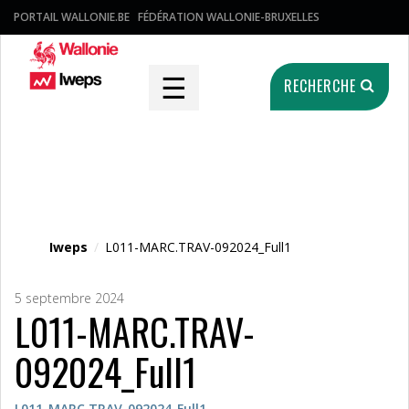
PORTAIL WALLONIE.BE
FÉDÉRATION WALLONIE-BRUXELLES
☰
RECHERCHE
Fichier média
Iweps
/
L011-MARC.TRAV-092024_Full1
5 septembre 2024
L011-MARC.TRAV-
092024_Full1
L011-MARC.TRAV-092024_Full1