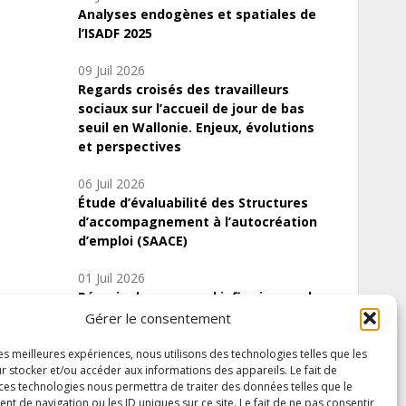
Analyses endogènes et spatiales de
l’ISADF 2025
09 Juil 2026
Regards croisés des travailleurs
sociaux sur l’accueil de jour de bas
seuil en Wallonie. Enjeux, évolutions
et perspectives
06 Juil 2026
Étude d’évaluabilité des Structures
d’accompagnement à l’autocréation
d’emploi (SAACE)
01 Juil 2026
Pénurie du personnel infirmier :quels
indicateurs d’offre de soins pour
Gérer le consentement
comprendre la situation en Wallonie ?
les meilleures expériences, nous utilisons des technologies telles que les
r stocker et/ou accéder aux informations des appareils. Le fait de
 ces technologies nous permettra de traiter des données telles que le
 de navigation ou les ID uniques sur ce site. Le fait de ne pas consentir