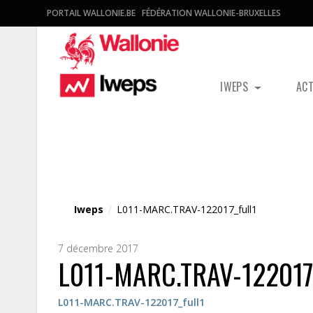
PORTAIL WALLONIE.BE
FÉDÉRATION WALLONIE-BRUXELLES
IWEPS
AC
Fichier média
Iweps
/
L011-MARC.TRAV-122017_full1
7 décembre 2017
L011-MARC.TRAV-122017_
L011-MARC.TRAV-122017_full1