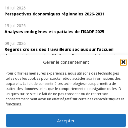
16 Juil 2026
Perspectives économiques régionales 2026-2031
13 Juil 2026
Analyses endogènes et spatiales de l’ISADF 2025
09 Juil 2026
Regards croisés des travailleurs sociaux sur l’accueil
de jour de bas seuil en Wallonie. Enjeux, évolutions et
perspectives
Gérer le consentement
06 Juil 2026
Pour offrir les meilleures expériences, nous utilisons des technologies
telles que les cookies pour stocker et/ou accéder aux informations des
Étude d’évaluabilité des Structures
appareils. Le fait de consentir à ces technologies nous permettra de
d’accompagnement à l’autocréation d’emploi (SAACE)
traiter des données telles que le comportement de navigation ou les ID
uniques sur ce site. Le fait de ne pas consentir ou de retirer son
01 Juil 2026
consentement peut avoir un effet négatif sur certaines caractéristiques et
Pénurie du personnel infirmier :quels indicateurs
fonctions.
d’offre de soins pour comprendre la situation en
Wallonie ?
Accepter