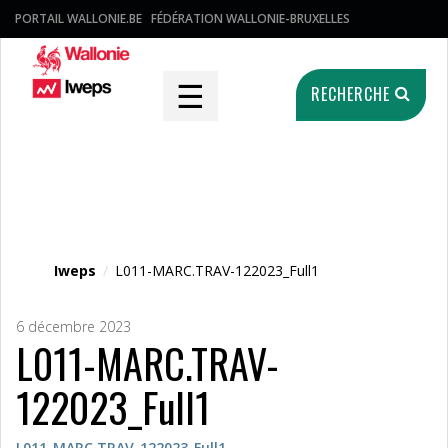
PORTAIL WALLONIE.BE
FÉDÉRATION WALLONIE-BRUXELLES
☰
RECHERCHE
Fichier média
Iweps
/
L011-MARC.TRAV-122023_Full1
6 décembre 2023
L011-MARC.TRAV-
122023_Full1
L011-MARC.TRAV-122023_Full1