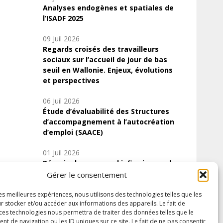
Analyses endogènes et spatiales de
l’ISADF 2025
09 Juil 2026
Regards croisés des travailleurs
sociaux sur l’accueil de jour de bas
seuil en Wallonie. Enjeux, évolutions
et perspectives
06 Juil 2026
Étude d’évaluabilité des Structures
d’accompagnement à l’autocréation
d’emploi (SAACE)
01 Juil 2026
Pénurie du personnel infirmier :quels
indicateurs d’offre de soins pour
Gérer le consentement
comprendre la situation en Wallonie ?
les meilleures expériences, nous utilisons des technologies telles que les
r stocker et/ou accéder aux informations des appareils. Le fait de
 ces technologies nous permettra de traiter des données telles que le
 de navigation ou les ID uniques sur ce site. Le fait de ne pas consentir