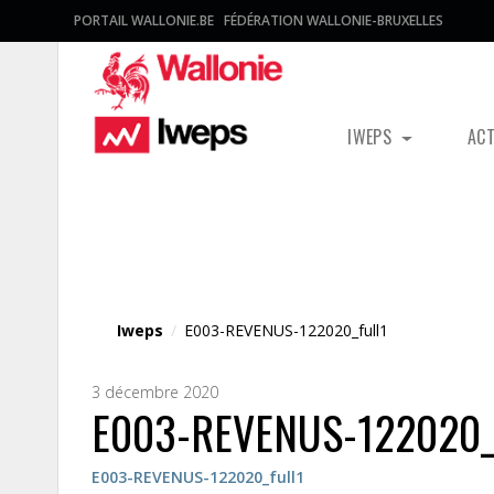
PORTAIL WALLONIE.BE
FÉDÉRATION WALLONIE-BRUXELLES
IWEPS
AC
Fichier média
Iweps
/
E003-REVENUS-122020_full1
3 décembre 2020
E003-REVENUS-122020_f
E003-REVENUS-122020_full1