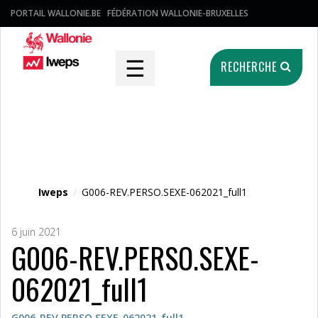
PORTAIL WALLONIE.BE
FÉDÉRATION WALLONIE-BRUXELLES
☰
RECHERCHE
Fichier média
Iweps
/
G006-REV.PERSO.SEXE-062021_full1
6 juin 2021
G006-REV.PERSO.SEXE-
062021_full1
G006-REV.PERSO.SEXE-062021_full1