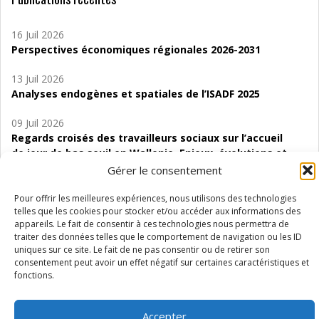
16 Juil 2026
Perspectives économiques régionales 2026-2031
13 Juil 2026
Analyses endogènes et spatiales de l’ISADF 2025
09 Juil 2026
Regards croisés des travailleurs sociaux sur l’accueil
de jour de bas seuil en Wallonie. Enjeux, évolutions et
perspectives
Gérer le consentement
06 Juil 2026
Pour offrir les meilleures expériences, nous utilisons des technologies
Étude d’évaluabilité des Structures
telles que les cookies pour stocker et/ou accéder aux informations des
appareils. Le fait de consentir à ces technologies nous permettra de
d’accompagnement à l’autocréation d’emploi (SAACE)
traiter des données telles que le comportement de navigation ou les ID
uniques sur ce site. Le fait de ne pas consentir ou de retirer son
01 Juil 2026
consentement peut avoir un effet négatif sur certaines caractéristiques et
Pénurie du personnel infirmier :quels indicateurs
fonctions.
d’offre de soins pour comprendre la situation en
Wallonie ?
Accepter