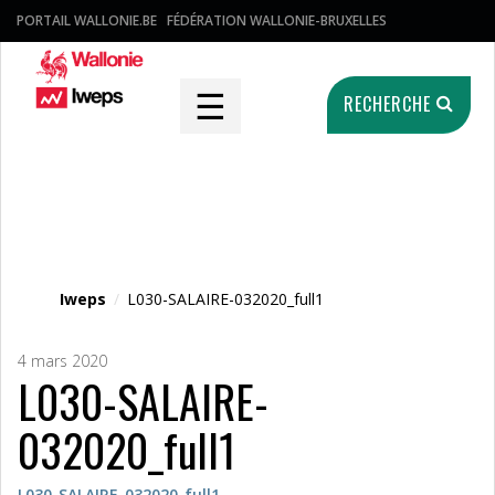
PORTAIL WALLONIE.BE
FÉDÉRATION WALLONIE-BRUXELLES
☰
RECHERCHE
Fichier média
Iweps
/
L030-SALAIRE-032020_full1
4 mars 2020
L030-SALAIRE-
032020_full1
L030-SALAIRE-032020_full1