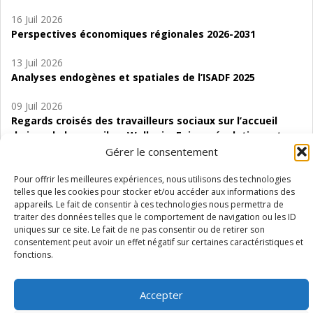
16 Juil 2026
Perspectives économiques régionales 2026-2031
13 Juil 2026
Analyses endogènes et spatiales de l’ISADF 2025
09 Juil 2026
Regards croisés des travailleurs sociaux sur l’accueil
de jour de bas seuil en Wallonie. Enjeux, évolutions et
perspectives
Gérer le consentement
06 Juil 2026
Pour offrir les meilleures expériences, nous utilisons des technologies
telles que les cookies pour stocker et/ou accéder aux informations des
Étude d’évaluabilité des Structures
appareils. Le fait de consentir à ces technologies nous permettra de
d’accompagnement à l’autocréation d’emploi (SAACE)
traiter des données telles que le comportement de navigation ou les ID
uniques sur ce site. Le fait de ne pas consentir ou de retirer son
01 Juil 2026
consentement peut avoir un effet négatif sur certaines caractéristiques et
Pénurie du personnel infirmier :quels indicateurs
fonctions.
d’offre de soins pour comprendre la situation en
Wallonie ?
Accepter