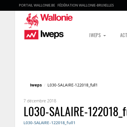
PORTAIL WALLONIE.BE
FÉDÉRATION WALLONIE-BRUXELLES
IWEPS
AC
Fichier média
Iweps
/
L030-SALAIRE-122018_full1
7 décembre 2018
L030-SALAIRE-122018_fu
L030-SALAIRE-122018_full1