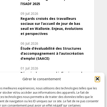
l’ISADF 2025
09 Juil 2026
Regards croisés des travailleurs
sociaux sur l’accueil de jour de bas
seuil en Wallonie. Enjeux, évolutions
et perspectives
06 Juil 2026
Étude d’évaluabilité des Structures
d’accompagnement à l’autocréation
d’emploi (SAACE)
01 Juil 2026
Pénurie du personnel infirmier :quels
indicateurs d’offre de soins pour
Gérer le consentement
comprendre la situation en Wallonie ?
les meilleures expériences, nous utilisons des technologies telles que les
r stocker et/ou accéder aux informations des appareils. Le fait de
 ces technologies nous permettra de traiter des données telles que le
 de navigation ou les ID uniques sur ce site. Le fait de ne pas consentir
Inscrivez-vous à notre newsletter
r son consentement peut avoir un effet négatif sur certaines