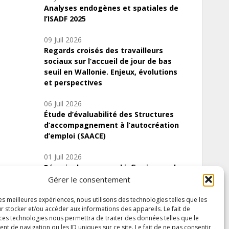
Analyses endogènes et spatiales de
l’ISADF 2025
09 Juil 2026
Regards croisés des travailleurs
sociaux sur l’accueil de jour de bas
seuil en Wallonie. Enjeux, évolutions
et perspectives
06 Juil 2026
Étude d’évaluabilité des Structures
d’accompagnement à l’autocréation
d’emploi (SAACE)
01 Juil 2026
Pénurie du personnel infirmier :quels
indicateurs d’offre de soins pour
Gérer le consentement
comprendre la situation en Wallonie ?
les meilleures expériences, nous utilisons des technologies telles que les
r stocker et/ou accéder aux informations des appareils. Le fait de
 ces technologies nous permettra de traiter des données telles que le
 de navigation ou les ID uniques sur ce site. Le fait de ne pas consentir