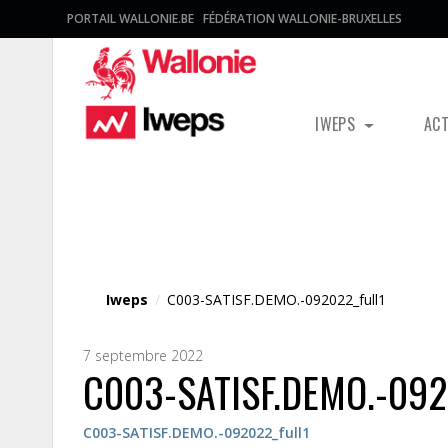
PORTAIL WALLONIE.BE
FÉDÉRATION WALLONIE-BRUXELLES
IWEPS
AC
Fichier média
Iweps
/
C003-SATISF.DEMO.-092022_full1
7 septembre 2022
C003-SATISF.DEMO.-092
C003-SATISF.DEMO.-092022_full1