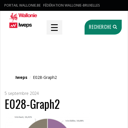
PORTAIL WALLONIE.BE
FÉDÉRATION WALLONIE-BRUXELLES
☰
RECHERCHE
Fichier média
Iweps
/
E028-Graph2
5 septembre 2024
E028-Graph2