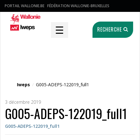
PORTAIL WALLONIE.BE
FÉDÉRATION WALLONIE-BRUXELLES
☰
RECHERCHE
Fichier média
Iweps
/
G005-ADEPS-122019_full1
3 décembre 2019
G005-ADEPS-122019_full1
G005-ADEPS-122019_full1