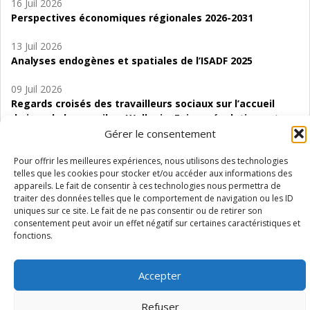
16 Juil 2026
Perspectives économiques régionales 2026-2031
13 Juil 2026
Analyses endogènes et spatiales de l’ISADF 2025
09 Juil 2026
Regards croisés des travailleurs sociaux sur l’accueil
de jour de bas seuil en Wallonie. Enjeux, évolutions et
perspectives
Gérer le consentement
06 Juil 2026
Pour offrir les meilleures expériences, nous utilisons des technologies
telles que les cookies pour stocker et/ou accéder aux informations des
Étude d’évaluabilité des Structures
appareils. Le fait de consentir à ces technologies nous permettra de
d’accompagnement à l’autocréation d’emploi (SAACE)
traiter des données telles que le comportement de navigation ou les ID
uniques sur ce site. Le fait de ne pas consentir ou de retirer son
01 Juil 2026
consentement peut avoir un effet négatif sur certaines caractéristiques et
Pénurie du personnel infirmier :quels indicateurs
fonctions.
d’offre de soins pour comprendre la situation en
Wallonie ?
Accepter
Refuser