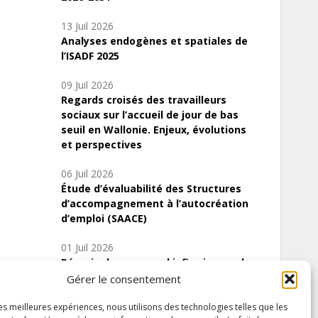
13 Juil 2026
Analyses endogènes et spatiales de
l’ISADF 2025
09 Juil 2026
Regards croisés des travailleurs
sociaux sur l’accueil de jour de bas
seuil en Wallonie. Enjeux, évolutions
et perspectives
06 Juil 2026
Étude d’évaluabilité des Structures
d’accompagnement à l’autocréation
d’emploi (SAACE)
01 Juil 2026
Pénurie du personnel infirmier :quels
indicateurs d’offre de soins pour
Gérer le consentement
comprendre la situation en Wallonie ?
les meilleures expériences, nous utilisons des technologies telles que les