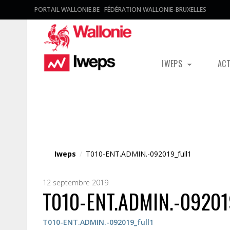
PORTAIL WALLONIE.BE
FÉDÉRATION WALLONIE-BRUXELLES
IWEPS
AC
Fichier média
Iweps
/
T010-ENT.ADMIN.-092019_full1
12 septembre 2019
T010-ENT.ADMIN.-092019
T010-ENT.ADMIN.-092019_full1