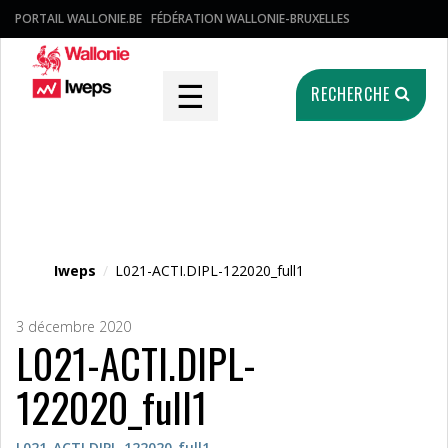
PORTAIL WALLONIE.BE
FÉDÉRATION WALLONIE-BRUXELLES
☰
RECHERCHE
Fichier média
Iweps
/
L021-ACTI.DIPL-122020_full1
3 décembre 2020
L021-ACTI.DIPL-
122020_full1
L021-ACTI.DIPL-122020_full1