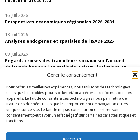
16 Juil 2026
Perspectives économiques régionales 2026-2031
13 Juil 2026
Analyses endogènes et spatiales de l’ISADF 2025
09 Juil 2026
Regards croisés des travailleurs sociaux sur l’accueil
de jour de bas seuil en Wallonie. Enjeux, évolutions et
perspectives
Gérer le consentement
06 Juil 2026
Pour offrir les meilleures expériences, nous utilisons des technologies
Étude d’évaluabilité des Structures
telles que les cookies pour stocker et/ou accéder aux informations des
appareils. Le fait de consentir à ces technologies nous permettra de
d’accompagnement à l’autocréation d’emploi (SAACE)
traiter des données telles que le comportement de navigation ou les ID
uniques sur ce site. Le fait de ne pas consentir ou de retirer son
01 Juil 2026
consentement peut avoir un effet négatif sur certaines caractéristiques et
Pénurie du personnel infirmier :quels indicateurs
fonctions.
d’offre de soins pour comprendre la situation en
Wallonie ?
Accepter