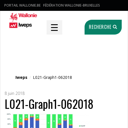
PORTAIL WALLONIE.BE
FÉDÉRATION WALLONIE-BRUXELLES
☰
RECHERCHE
Fichier média
Iweps
/
L021-Graph1-062018
8 juin 2018
L021-Graph1-062018