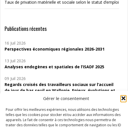
Taux de privation matérielle et sociale selon le statut d’emploi
Publications récentes
16 Juil 2026
Perspectives économiques régionales 2026-2031
13 Juil 2026
Analyses endogènes et spatiales de l’ISADF 2025
09 Juil 2026
Regards croisés des travailleurs sociaux sur l’accueil
de jour de bas seuil en Wallonie. Enjeux, évolutions et
perspectives
Gérer le consentement
06 Juil 2026
Pour offrir les meilleures expériences, nous utilisons des technologies
Étude d’évaluabilité des Structures
telles que les cookies pour stocker et/ou accéder aux informations des
d’accompagnement à l’autocréation d’emploi (SAACE)
appareils. Le fait de consentir à ces technologies nous permettra de
traiter des données telles que le comportement de navigation ou les ID