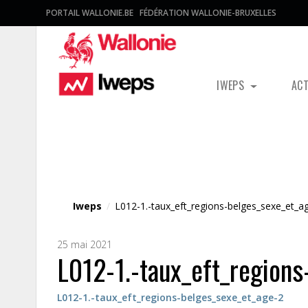
PORTAIL WALLONIE.BE
FÉDÉRATION WALLONIE-BRUXELLES
IWEPS
AC
Fichier média
Iweps
/
L012-1.-taux_eft_regions-belges_sexe_et_a
25 mai 2021
L012-1.-taux_eft_region
L012-1.-taux_eft_regions-belges_sexe_et_age-2