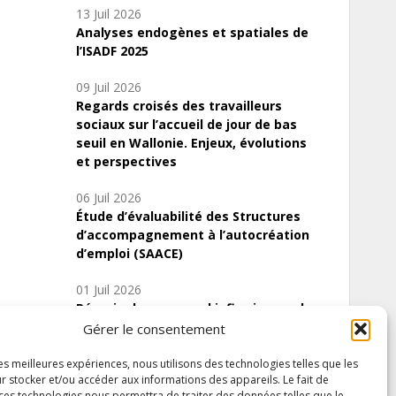
13 Juil 2026
Analyses endogènes et spatiales de
l’ISADF 2025
09 Juil 2026
Regards croisés des travailleurs
sociaux sur l’accueil de jour de bas
seuil en Wallonie. Enjeux, évolutions
et perspectives
06 Juil 2026
Étude d’évaluabilité des Structures
d’accompagnement à l’autocréation
d’emploi (SAACE)
01 Juil 2026
Pénurie du personnel infirmier :quels
indicateurs d’offre de soins pour
Gérer le consentement
comprendre la situation en Wallonie ?
les meilleures expériences, nous utilisons des technologies telles que les
r stocker et/ou accéder aux informations des appareils. Le fait de
 ces technologies nous permettra de traiter des données telles que le