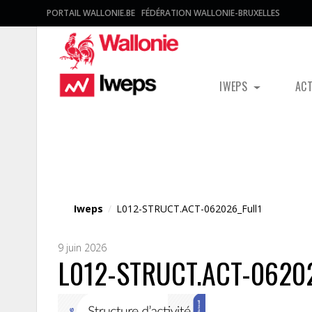
PORTAIL WALLONIE.BE
FÉDÉRATION WALLONIE-BRUXELLES
IWEPS
AC
Fichier média
Iweps
/
L012-STRUCT.ACT-062026_Full1
9 juin 2026
L012-STRUCT.ACT-06202