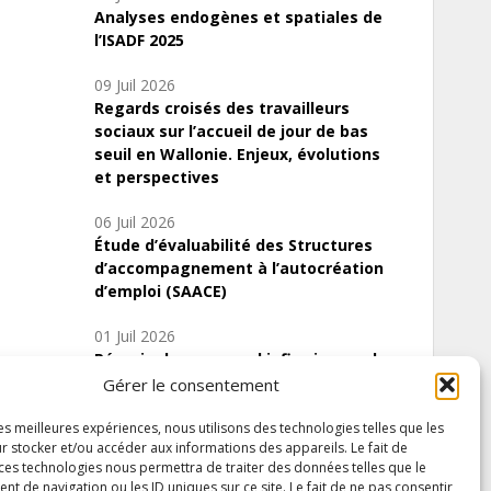
Analyses endogènes et spatiales de
l’ISADF 2025
09 Juil 2026
Regards croisés des travailleurs
sociaux sur l’accueil de jour de bas
seuil en Wallonie. Enjeux, évolutions
et perspectives
06 Juil 2026
Étude d’évaluabilité des Structures
d’accompagnement à l’autocréation
d’emploi (SAACE)
01 Juil 2026
Pénurie du personnel infirmier :quels
indicateurs d’offre de soins pour
Gérer le consentement
comprendre la situation en Wallonie ?
les meilleures expériences, nous utilisons des technologies telles que les
r stocker et/ou accéder aux informations des appareils. Le fait de
 ces technologies nous permettra de traiter des données telles que le
 de navigation ou les ID uniques sur ce site. Le fait de ne pas consentir