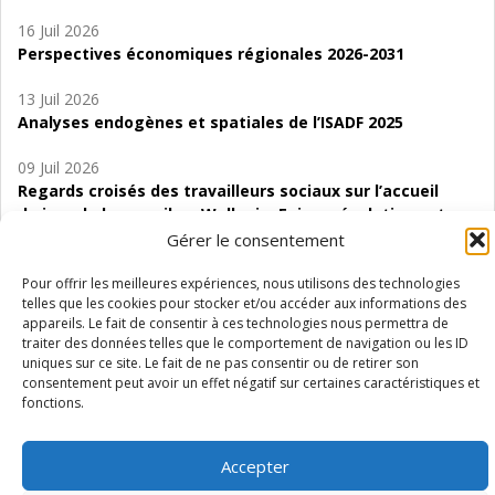
16 Juil 2026
Perspectives économiques régionales 2026-2031
13 Juil 2026
Analyses endogènes et spatiales de l’ISADF 2025
09 Juil 2026
Regards croisés des travailleurs sociaux sur l’accueil
de jour de bas seuil en Wallonie. Enjeux, évolutions et
perspectives
Gérer le consentement
06 Juil 2026
Pour offrir les meilleures expériences, nous utilisons des technologies
telles que les cookies pour stocker et/ou accéder aux informations des
Étude d’évaluabilité des Structures
appareils. Le fait de consentir à ces technologies nous permettra de
d’accompagnement à l’autocréation d’emploi (SAACE)
traiter des données telles que le comportement de navigation ou les ID
uniques sur ce site. Le fait de ne pas consentir ou de retirer son
01 Juil 2026
consentement peut avoir un effet négatif sur certaines caractéristiques et
Pénurie du personnel infirmier :quels indicateurs
fonctions.
d’offre de soins pour comprendre la situation en
Wallonie ?
Accepter