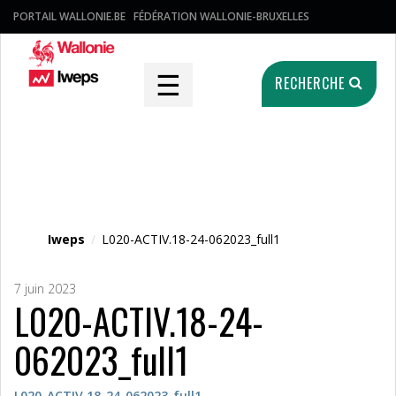
PORTAIL WALLONIE.BE
FÉDÉRATION WALLONIE-BRUXELLES
☰
RECHERCHE
Fichier média
Iweps
/
L020-ACTIV.18-24-062023_full1
7 juin 2023
L020-ACTIV.18-24-
062023_full1
L020-ACTIV.18-24-062023_full1