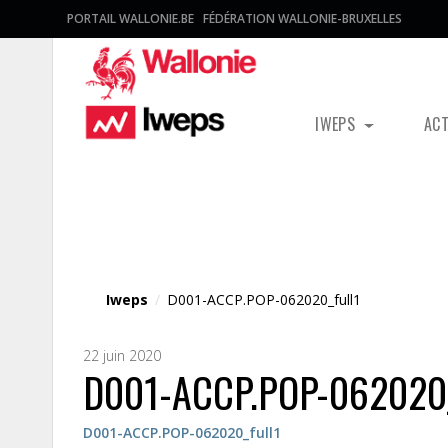
PORTAIL WALLONIE.BE
FÉDÉRATION WALLONIE-BRUXELLES
IWEPS
AC
Fichier média
Iweps
/
D001-ACCP.POP-062020_full1
22 juin 2020
D001-ACCP.POP-062020_
D001-ACCP.POP-062020_full1