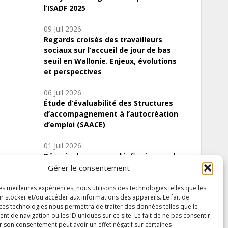
l’ISADF 2025
09 Juil 2026
Regards croisés des travailleurs
sociaux sur l’accueil de jour de bas
seuil en Wallonie. Enjeux, évolutions
et perspectives
06 Juil 2026
Étude d’évaluabilité des Structures
d’accompagnement à l’autocréation
d’emploi (SAACE)
01 Juil 2026
Pénurie du personnel infirmier :quels
indicateurs d’offre de soins pour
Gérer le consentement
comprendre la situation en Wallonie ?
les meilleures expériences, nous utilisons des technologies telles que les
r stocker et/ou accéder aux informations des appareils. Le fait de
 ces technologies nous permettra de traiter des données telles que le
 de navigation ou les ID uniques sur ce site. Le fait de ne pas consentir
Inscrivez-vous à notre newsletter
r son consentement peut avoir un effet négatif sur certaines