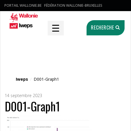
PORTAIL WALLONIE.BE
FÉDÉRATION WALLONIE-BRUXELLES
☰
RECHERCHE
Fichier média
Iweps
/
D001-Graph1
14 septembre 2023
D001-Graph1