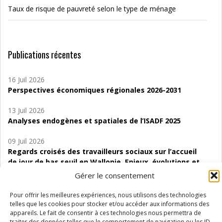
Taux de risque de pauvreté selon le type de ménage
Publications récentes
16 Juil 2026
Perspectives économiques régionales 2026-2031
13 Juil 2026
Analyses endogènes et spatiales de l’ISADF 2025
09 Juil 2026
Regards croisés des travailleurs sociaux sur l’accueil
de jour de bas seuil en Wallonie. Enjeux, évolutions et
perspectives
Gérer le consentement
06 Juil 2026
Pour offrir les meilleures expériences, nous utilisons des technologies
Étude d’évaluabilité des Structures
telles que les cookies pour stocker et/ou accéder aux informations des
d’accompagnement à l’autocréation d’emploi (SAACE)
appareils. Le fait de consentir à ces technologies nous permettra de
traiter des données telles que le comportement de navigation ou les ID