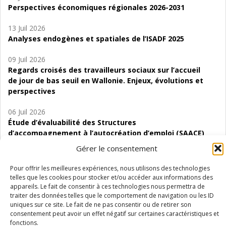
Perspectives économiques régionales 2026-2031
13 Juil 2026
Analyses endogènes et spatiales de l’ISADF 2025
09 Juil 2026
Regards croisés des travailleurs sociaux sur l’accueil
de jour de bas seuil en Wallonie. Enjeux, évolutions et
perspectives
06 Juil 2026
Étude d’évaluabilité des Structures
d’accompagnement à l’autocréation d’emploi (SAACE)
Gérer le consentement
01 Juil 2026
Pénurie du personnel infirmier :quels indicateurs
Pour offrir les meilleures expériences, nous utilisons des technologies
d’offre de soins pour comprendre la situation en
telles que les cookies pour stocker et/ou accéder aux informations des
Wallonie ?
appareils. Le fait de consentir à ces technologies nous permettra de
traiter des données telles que le comportement de navigation ou les ID
uniques sur ce site. Le fait de ne pas consentir ou de retirer son
consentement peut avoir un effet négatif sur certaines caractéristiques et
fonctions.