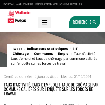
PORTAIL WALLONIE.BE
FÉDÉRATION WALLONIE-BRUXELLES
☰
RECHERCHE
Indicateurs statistiques
Iweps
/
Indicateurs statistiques
/
BIT
,
Chômage
,
Communes
,
Emploi
/
Taux d’activité,
taux d’emploi et taux de chômage par commune calibrés
sur l’enquête sur les forces de travail
Dernières données régionales disponibles au: 01/12/2024
TAUX D’ACTIVITÉ, TAUX D’EMPLOI ET TAUX DE CHÔMAGE PAR
COMMUNE CALIBRÉS SUR L’ENQUÊTE SUR LES FORCES DE
TRAVAIL