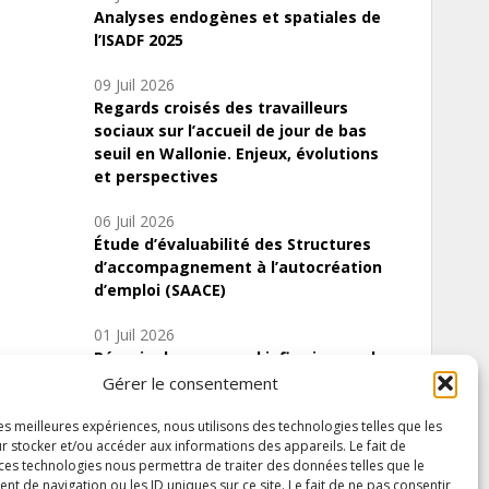
Analyses endogènes et spatiales de
l’ISADF 2025
09 Juil 2026
Regards croisés des travailleurs
sociaux sur l’accueil de jour de bas
seuil en Wallonie. Enjeux, évolutions
et perspectives
06 Juil 2026
Étude d’évaluabilité des Structures
d’accompagnement à l’autocréation
d’emploi (SAACE)
01 Juil 2026
Pénurie du personnel infirmier :quels
indicateurs d’offre de soins pour
Gérer le consentement
comprendre la situation en Wallonie ?
les meilleures expériences, nous utilisons des technologies telles que les
r stocker et/ou accéder aux informations des appareils. Le fait de
 ces technologies nous permettra de traiter des données telles que le
 de navigation ou les ID uniques sur ce site. Le fait de ne pas consentir