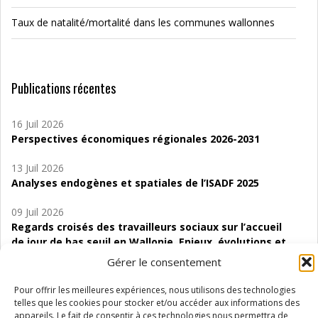
Taux de natalité/mortalité dans les communes wallonnes
Publications récentes
16 Juil 2026
Perspectives économiques régionales 2026-2031
13 Juil 2026
Analyses endogènes et spatiales de l’ISADF 2025
09 Juil 2026
Regards croisés des travailleurs sociaux sur l’accueil
de jour de bas seuil en Wallonie. Enjeux, évolutions et
perspectives
Gérer le consentement
06 Juil 2026
Pour offrir les meilleures expériences, nous utilisons des technologies
Étude d’évaluabilité des Structures
telles que les cookies pour stocker et/ou accéder aux informations des
d’accompagnement à l’autocréation d’emploi (SAACE)
appareils. Le fait de consentir à ces technologies nous permettra de