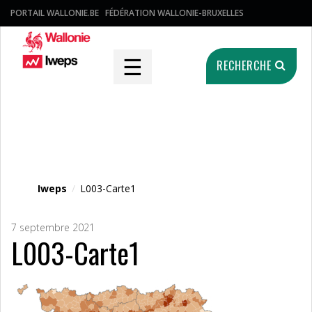
PORTAIL WALLONIE.BE
FÉDÉRATION WALLONIE-BRUXELLES
☰
RECHERCHE
Fichier média
Iweps
/
L003-Carte1
7 septembre 2021
L003-Carte1