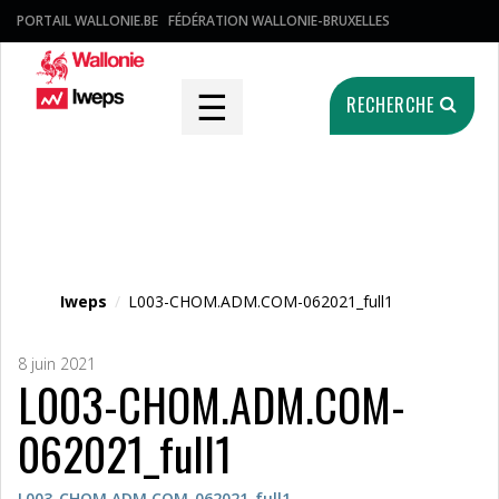
PORTAIL WALLONIE.BE
FÉDÉRATION WALLONIE-BRUXELLES
☰
RECHERCHE
Fichier média
Iweps
/
L003-CHOM.ADM.COM-062021_full1
8 juin 2021
L003-CHOM.ADM.COM-
062021_full1
L003-CHOM.ADM.COM-062021_full1