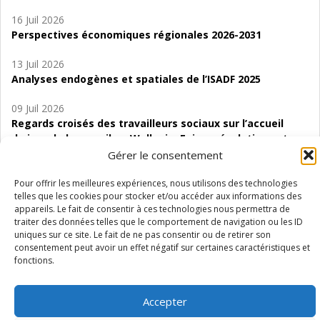
16 Juil 2026
Perspectives économiques régionales 2026-2031
13 Juil 2026
Analyses endogènes et spatiales de l’ISADF 2025
09 Juil 2026
Regards croisés des travailleurs sociaux sur l’accueil
de jour de bas seuil en Wallonie. Enjeux, évolutions et
perspectives
Gérer le consentement
06 Juil 2026
Pour offrir les meilleures expériences, nous utilisons des technologies
telles que les cookies pour stocker et/ou accéder aux informations des
Étude d’évaluabilité des Structures
appareils. Le fait de consentir à ces technologies nous permettra de
d’accompagnement à l’autocréation d’emploi (SAACE)
traiter des données telles que le comportement de navigation ou les ID
uniques sur ce site. Le fait de ne pas consentir ou de retirer son
01 Juil 2026
consentement peut avoir un effet négatif sur certaines caractéristiques et
Pénurie du personnel infirmier :quels indicateurs
fonctions.
d’offre de soins pour comprendre la situation en
Wallonie ?
Accepter